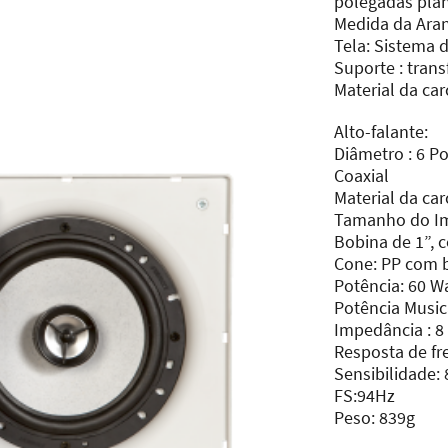
polegadas plan
Medida da Ara
Tela: Sistema 
Suporte : trans
Material da car
Alto-falante:
Diâmetro : 6 P
Coaxial
Material da car
Tamanho do I
Bobina de 1”, 
Cone: PP com 
Potência: 60 
Potência Mus
Impedância :
Resposta de f
Sensibilidade
FS:94Hz
Peso: 839g