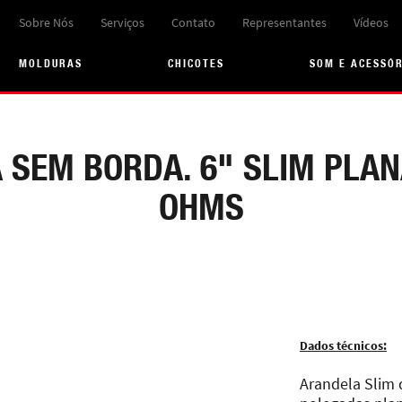
Sobre Nós
Serviços
Contato
Representantes
Vídeos
MOLDURAS
CHICOTES
SOM E ACESSÓ
SEM BORDA. 6" SLIM PLAN
OHMS
Dados técnicos:
Arandela Slim 