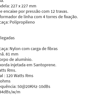
a.
ndela: 227 x 227 mm
de encaixe por pressão com 12 travas.
formador de linha com 4 torres de fixação.
caça: Polipropileno
olegadas
caça: Nylon com carga de fibras
mâ. 81 mm
corpo de alumínio.
borda injetada em Santoprene.
Watts Rms.
ical : 120 Watts Rms
 8 ohms
requência: 50@20KHz-10dBs
: 84dBs/w/m