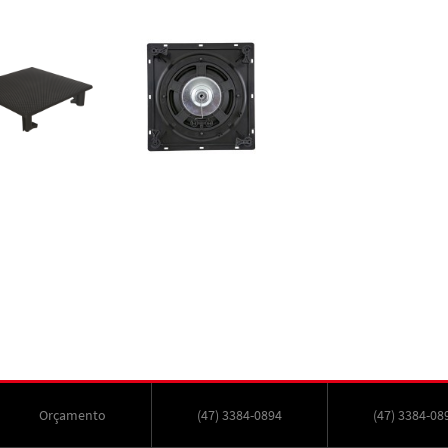
Orçamento
(47) 3384-0894
(47) 3384-08