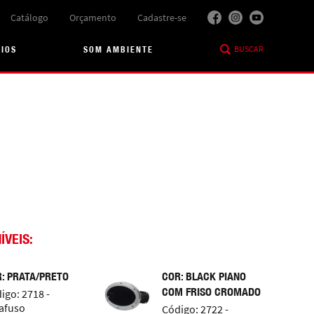
Catálogo
Orçamento
Cadastre-se
BUSCAR
RIOS
SOM AMBIENTE
ÍVEIS:
: PRATA/PRETO
COR: BLACK PIANO
COM FRISO CROMADO
igo: 2718 -
afuso
Código: 2722 -