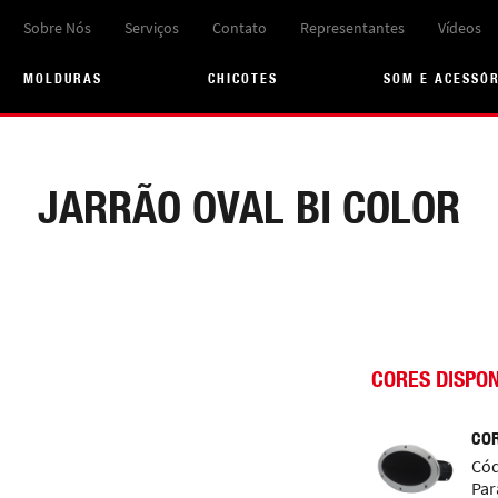
Sobre Nós
Serviços
Contato
Representantes
Vídeos
MOLDURAS
CHICOTES
SOM E ACESSÓ
JARRÃO OVAL BI COLOR
CORES DISPON
COR
Cód
Par