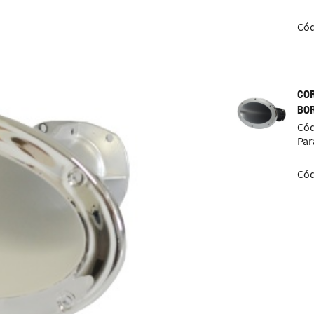
Cód
COR
BO
Cód
Par
Cód